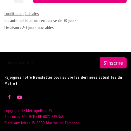
Conditions générales
Garantie satisfait ou remboursé de 30 jours
Livraison : 2-3 jours ouvrables
S'inscrire
Rejoignez notre Newsletter pour suivre les dernières actualités du
Metro !
Copyright © Metropolis 2025
Sopromax SRL, BCE : BE 0872.675.346
Place aux foires 18, 6900 Marche-en-Famenne