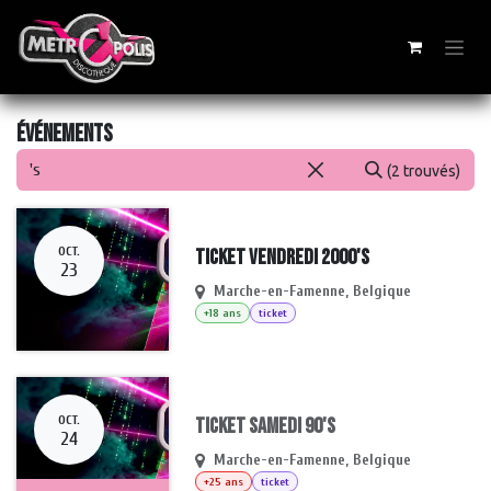
Se rendre au contenu
Événements
(2 trouvés)
OCT.
Ticket Vendredi 2000's
23
Marche-en-Famenne
,
Belgique
+18 ans
ticket
OCT.
Ticket Samedi 90's
24
Marche-en-Famenne
,
Belgique
+25 ans
ticket